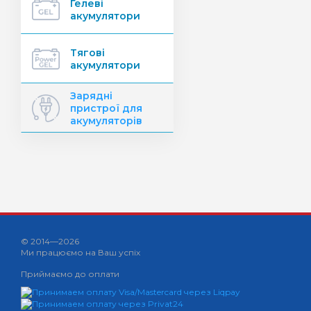
Гелеві
акумулятори
Тягові
акумулятори
Зарядні
пристрої для
акумуляторів
© 2014—2026
Ми працюємо на Ваш успіх
Приймаємо до оплати