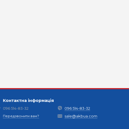
Контактна інформація
096 514-83-32
096 514-83-32
Передзвонити вам?
sale@akbua.com