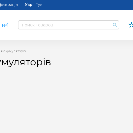
нформація
Укр
Рус
ля акумуляторів
умуляторів