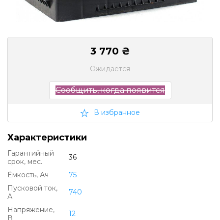
3 770 ₴
Ожидается
Сообщить, когда появится
В избранное
Характеристики
Гарантийный
36
срок, мес.
Ëмкость, Ач
75
Пусковой ток,
740
А
Напряжение,
12
В