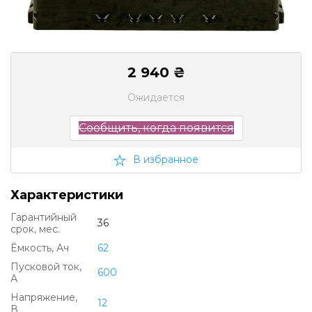
2 940 ₴
Ожидается
Сообщить, когда появится
В избранное
Характеристики
Гарантийный
36
срок, мес.
Ëмкость, Ач
62
Пусковой ток,
600
А
Напряжение,
12
В