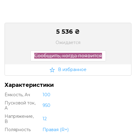
5 536 ₴
Ожидается
Сообщить, когда появится
В избранное
Характеристики
Ëмкость, Ач
100
Пусковой ток,
950
А
Напряжение,
12
В
Полярность
Правая (R+)