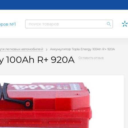
для легковых автомобилей
Аккумулятор Topla Energy 100Ah R+ 920A
y 100Ah R+ 920A
Оставить отзыв