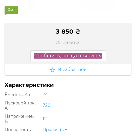
Хит
3 850 ₴
Ожидается
Сообщить, когда появится
В избранное
Характеристики
Ëмкость, Ач
74
Пусковой ток,
720
А
Напряжение,
12
В
Полярность
Правая (R+)