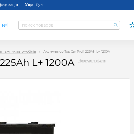
нформація
Укр
Рус
антажних автомобілів
Акумулятор Top Car Profi 225Ah L+ 1200A
 225Ah L+ 1200A
Написати відгук