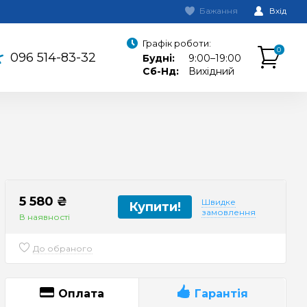
Бажання
Вхід
Графік роботи:
0
096 514-83-32
Будні:
9:00–19:00
Сб-Нд:
Вихідний
5 580 ₴
Швидке
Купити!
замовлення
В наявності
До обраного
Оплата
Гарантія