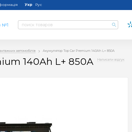
нформація
Укр
Рус
антажних автомобілів
Акумулятор Top Car Premium 140Ah L+ 850A
mium 140Ah L+ 850A
Написати відгук