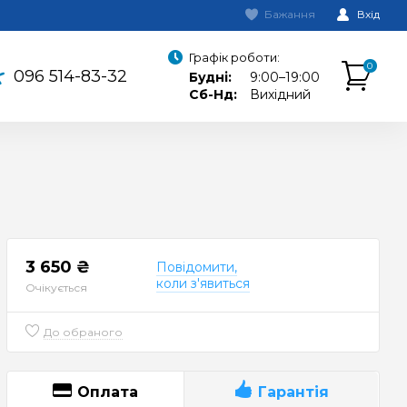
Бажання
Вхід
Графік роботи:
0
096 514-83-32
Будні:
9:00–19:00
Сб-Нд:
Вихідний
3 650 ₴
Повідомити,
коли з'явиться
Очікується
До обраного
Оплата
Гарантія