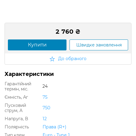
2 760 ₴
Купити
Швидке замовлення
До обраного
Характеристики
Гарантійний
24
термін, міс.
Ємність, Аг
75
Пусковий
750
струм, А
Напруга, В
12
Полярність
Права (R+)
Тип клем
Euro - Type 1