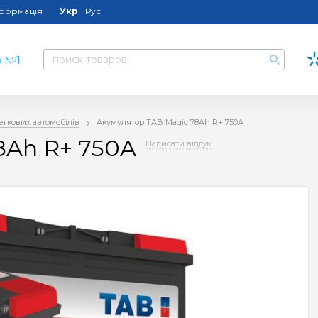
нформація
Укр
Рус
егкових автомобілів
Акумулятор TAB Magic 78Ah R+ 750A
8Ah R+ 750A
Написати відгук