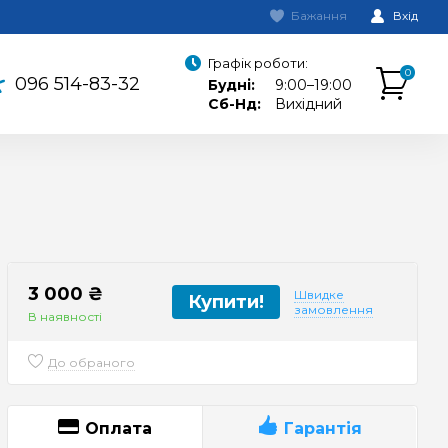
Бажання
Вхід
Графік роботи:
0
096 514-83-32
Будні:
9:00–19:00
Сб-Нд:
Вихідний
3 000 ₴
Швидке
Купити!
замовлення
В наявності
До обраного
Оплата
Гарантія